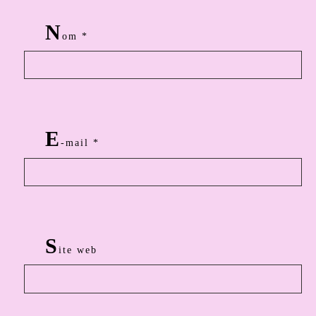
N
om
*
E
-mail
*
S
ite web