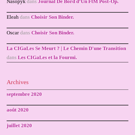
Nasopyk
dans
Journal De Bord d’Un FtM Post-Op.
Eleah
dans
Choisir Son Binder.
Oscar
dans
Choisir Son Binder.
La CIGaLes Se Meurt ? | Le Chemin D'une Transition
dans
Les CIGaLes et la Fourmi.
Archives
septembre 2020
août 2020
juillet 2020