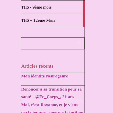
2
THS - 9ème mois
articles
1
THS – 12ème Mois
article
Articles récents
Mon identité Neurogenre
Renoncer à sa transition pour sa
santé – @En_Corps_, 21 ans
Moi, c’est Roxanne, et je viens
partager avec vous ma transition.