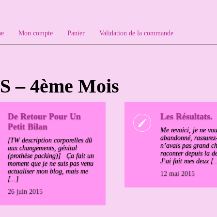
ue
Mon compte
Panier
Validation de la commande
S – 4ème Mois
De Retour Pour Un
Les Résultats.
Petit Bilan
Me revoici, je ne vou
abandonné, rassurez-
[TW description corporelles dû
n’avais pas grand c
aux changements, génital
raconter depuis la de
(prothèse packing)] Ça fait un
J’ai fait mes deux [..
moment que je ne suis pas venu
actualiser mon blog, mais me
12 mai 2015
[...]
26 juin 2015