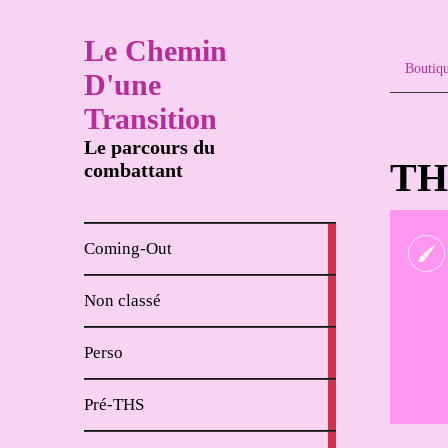
Le Chemin
Boutiq
D'une
Transition
Le parcours du
TH
combattant
8
Coming-Out
articles
65
Non classé
articles
62
Perso
articles
18
Pré-THS
articles
4