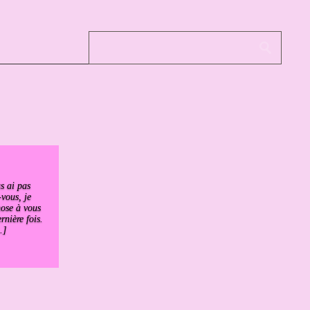
s ai pas
vous, je
hose à vous
rnière fois.
.]