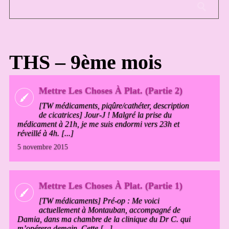
THS – 9ème mois
Mettre Les Choses À Plat. (Partie 2)
[TW médicaments, piqûre/cathéter, description
de cicatrices] Jour-J ! Malgré la prise du
médicament à 21h, je me suis endormi vers 23h et
réveillé à 4h. [...]
5 novembre 2015
Mettre Les Choses À Plat. (Partie 1)
[TW médicaments] Pré-op : Me voici
actuellement à Montauban, accompagné de
Damia, dans ma chambre de la clinique du Dr C. qui
m’opérera demain. Cette [...]