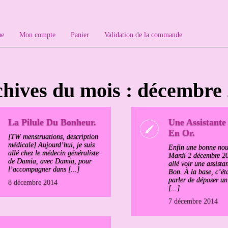
ue
Mon compte
Panier
Validation de la commande
hives du mois : décembre
La Pilule Du Bonheur.
Une Assistante
En Or.
[TW menstruations, description
médicale] Aujourd’hui, je suis
Enfin une bonne nou
allé chez le médecin généraliste
Mardi 2 décembre 20
de Damia, avec Damia, pour
allé voir une assista
l’accompagner dans [...]
Bon. À la base, c’ét
parler de déposer un
8 décembre 2014
[...]
7 décembre 2014