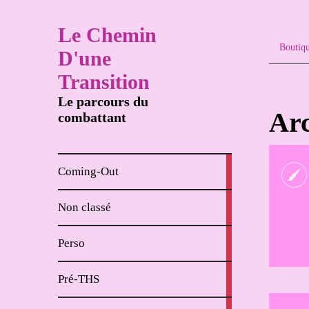
Le Chemin
Boutiq
D'une
Transition
Le parcours du
Arc
combattant
8
Coming-Out
articles
65
Non classé
articles
62
Perso
articles
18
Pré-THS
articles
4