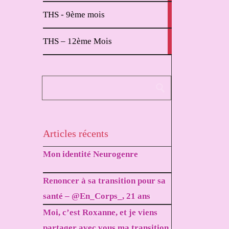
2
THS - 9ème mois
articles
1
THS – 12ème Mois
article
Articles récents
Mon identité Neurogenre
Renoncer à sa transition pour sa
santé – @En_Corps_, 21 ans
Moi, c’est Roxanne, et je viens
partager avec vous ma transition.