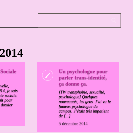
 2014
 Sociale
Un psychologue pour
parler trans-identité,
ça donne ça.
velle,
14, je suis
[TW transphobie, sexualité,
nte sociale.
psychologue] Quelques
ait pour
nouveautés, les gens. J’ai vu le
 dossier
fameux psychologue du
campus. J’étais très impatient
de [...]
5 décembre 2014