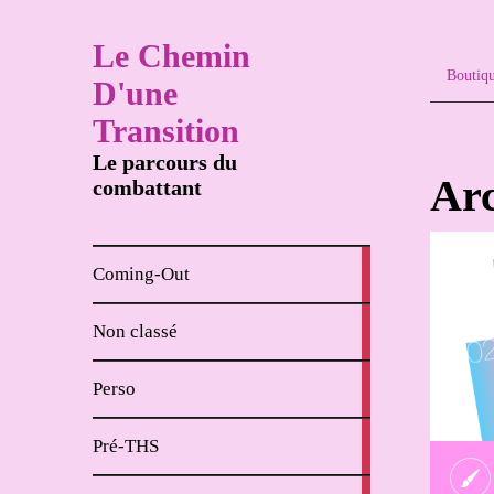
Le Chemin
Boutiq
D'une
Transition
Le parcours du
Arc
combattant
8
Coming-Out
articles
65
Non classé
articles
62
Perso
articles
18
Pré-THS
articles
4