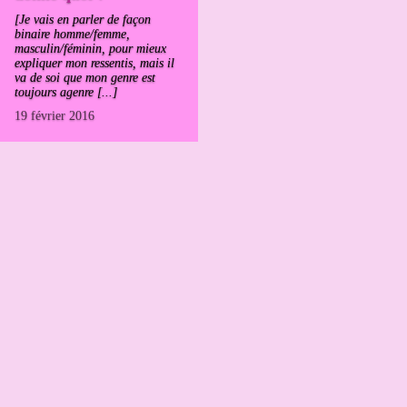
[Je vais en parler de façon
binaire homme/femme,
masculin/féminin, pour mieux
expliquer mon ressentis, mais il
va de soi que mon genre est
toujours agenre [...]
19 février 2016