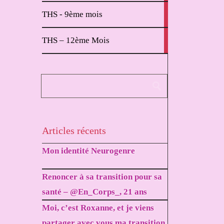
2
THS - 9ème mois
articles
1
THS – 12ème Mois
article
Articles récents
Mon identité Neurogenre
Renoncer à sa transition pour sa
santé – @En_Corps_, 21 ans
Moi, c’est Roxanne, et je viens
partager avec vous ma transition.