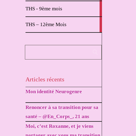
2
THS - 9ème mois
articles
1
THS – 12ème Mois
article
Articles récents
Mon identité Neurogenre
Renoncer à sa transition pour sa
santé – @En_Corps_, 21 ans
Moi, c’est Roxanne, et je viens
partager avec vous ma transition.