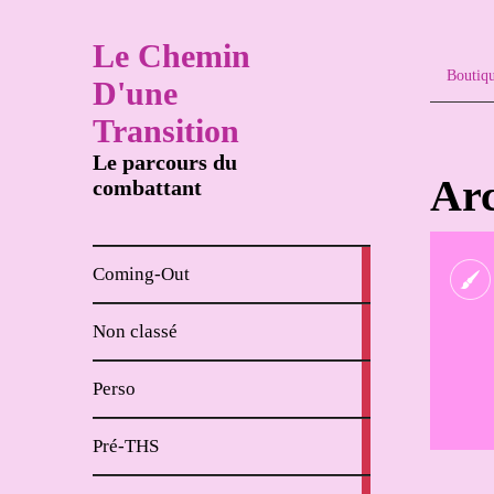
Le Chemin
Boutiq
D'une
Transition
Le parcours du
Arc
combattant
8
Coming-Out
articles
65
Non classé
articles
62
Perso
articles
18
Pré-THS
articles
4