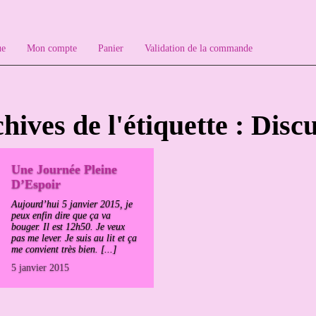
ue
Mon compte
Panier
Validation de la commande
hives de l'étiquette : Disc
Une Journée Pleine
D’Espoir
Aujourd’hui 5 janvier 2015, je
peux enfin dire que ça va
bouger. Il est 12h50. Je veux
pas me lever. Je suis au lit et ça
me convient très bien. [...]
5 janvier 2015