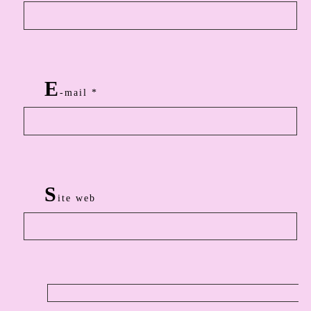
E
-mail
*
S
ite web