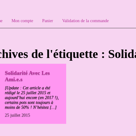
ue
Mon compte
Panier
Validation de la commande
hives de l'étiquette : Solid
Solidarité Avec Les
Ami.e.s
[Update : Cet article a été
rédigé le 25 juillet 2015 et
aujourd’hui encore (en 2017 !),
certains pots sont toujours à
moins de 50% ! N’hésitez [...]
25 juillet 2015