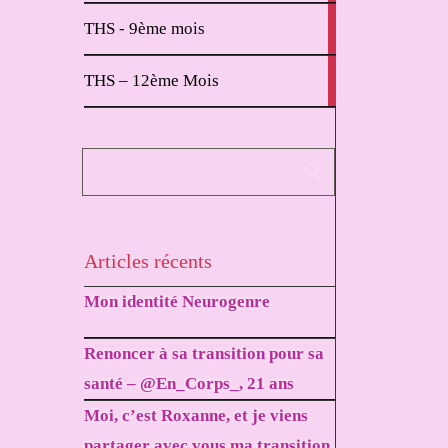
2
THS - 9ème mois
articles
1
THS – 12ème Mois
article
Articles récents
Mon identité Neurogenre
Renoncer à sa transition pour sa
santé – @En_Corps_, 21 ans
Moi, c’est Roxanne, et je viens
partager avec vous ma transition.