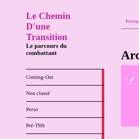
Le Chemin
Boutiq
D'une
Transition
Le parcours du
Arc
combattant
8
Coming-Out
articles
65
Non classé
articles
62
Perso
articles
18
Pré-THS
articles
4