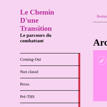
Le Chemin
Boutiq
D'une
Transition
Le parcours du
Arc
combattant
8
Coming-Out
articles
65
Non classé
articles
62
Perso
articles
18
Pré-THS
articles
4