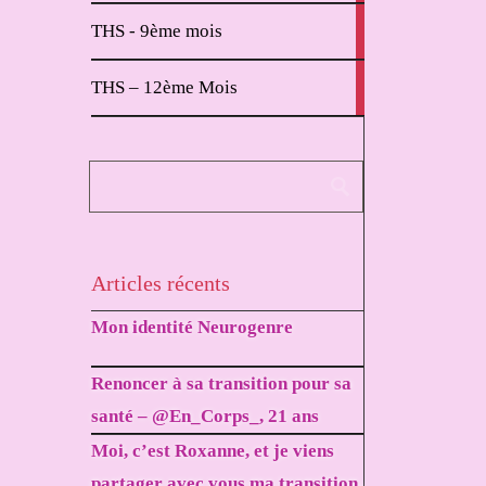
2
THS - 9ème mois
articles
1
THS – 12ème Mois
article
Articles récents
Mon identité Neurogenre
Renoncer à sa transition pour sa
santé – @En_Corps_, 21 ans
Moi, c’est Roxanne, et je viens
partager avec vous ma transition.