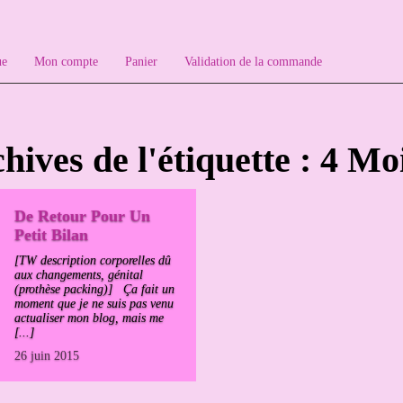
ue
Mon compte
Panier
Validation de la commande
hives de l'étiquette : 4 Mo
De Retour Pour Un
Petit Bilan
[TW description corporelles dû
aux changements, génital
(prothèse packing)] Ça fait un
moment que je ne suis pas venu
actualiser mon blog, mais me
[...]
26 juin 2015