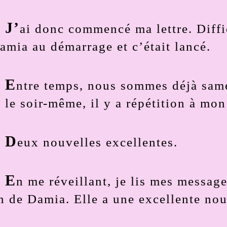
J’
ai donc commencé ma lettre. Diff
amia au démarrage et c’était lancé.
E
ntre temps, nous sommes déjà samed
t le soir-même, il y a répétition à m
D
eux nouvelles excellentes.
E
n me réveillant, je lis mes messag
n de Damia. Elle a une excellente no