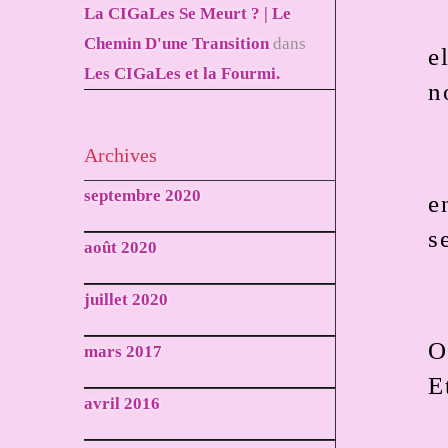
La CIGaLes Se Meurt ? | Le
Chemin D'une Transition
dans
e
Les CIGaLes et la Fourmi.
n
Archives
septembre 2020
e
s
août 2020
juillet 2020
O
mars 2017
E
avril 2016