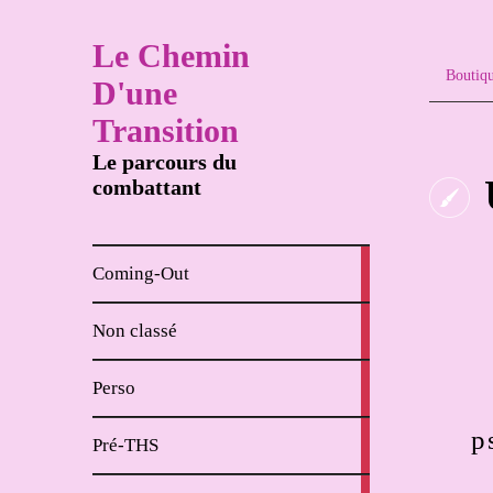
Le Chemin
Boutiq
D'une
Transition
Le parcours du
combattant
8
Coming-Out
articles
65
Non classé
articles
62
Perso
articles
p
18
Pré-THS
articles
4