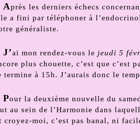
A
près les derniers échecs concerna
lle a fini par téléphoner à l’endocrin
otre généraliste.
J’
ai mon rendez-vous le
jeudi 5 fé
ncore plus chouette, c’est que c’est p
e termine à 15h. J’aurais donc le temp
P
our la deuxième nouvelle du samed
ut au sein de l’Harmonie dans laquell
t croyez-moi, c’est pas banal, ni facil