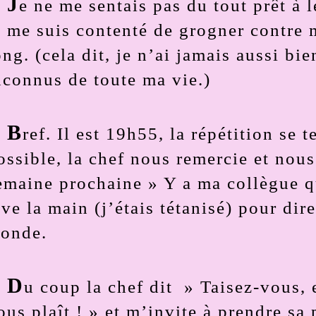
J
e ne me sentais pas du tout prêt à l
e me suis contenté de grogner contre 
ong. (cela dit, je n’ai jamais aussi bi
nconnus de toute ma vie.)
B
ref. Il est 19h55, la répétition se
ossible, la chef nous remercie et nous
emaine prochaine » Y a ma collègue qu
ève la main (j’étais tétanisé) pour dire
onde.
D
u coup la chef dit » Taisez-vous, 
ous plaît ! » et m’invite à prendre sa 