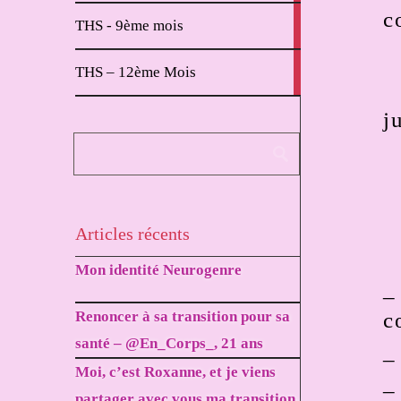
c
2
THS - 9ème mois
articles
1
THS – 12ème Mois
article
j
Articles récents
Mon identité Neurogenre
_
Renoncer à sa transition pour sa
c
santé – @En_Corps_, 21 ans
_
Moi, c’est Roxanne, et je viens
_
partager avec vous ma transition.