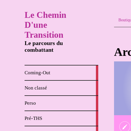
Le Chemin
Boutiq
D'une
Transition
Le parcours du
Arc
combattant
8
Coming-Out
articles
65
Non classé
articles
62
Perso
articles
18
Pré-THS
articles
4