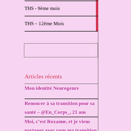
2
THS - 9ème mois
articles
1
THS – 12ème Mois
article
Articles récents
Mon identité Neurogenre
Renoncer à sa transition pour sa
santé – @En_Corps_, 21 ans
Moi, c’est Roxanne, et je viens
partager avec vous ma transition.