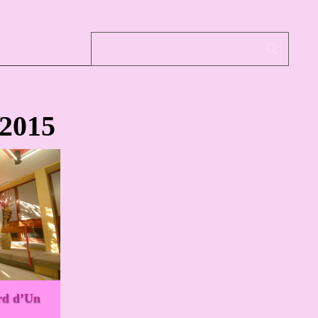
 2015
rd d’Un