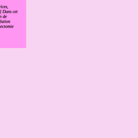
ices,
s] Dans cet
on de
lution
ectomie