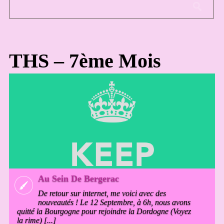
THS – 7ème Mois
Au Sein De Bergerac
De retour sur internet, me voici avec des
nouveautés ! Le 12 Septembre, à 6h, nous avons
quitté la Bourgogne pour rejoindre la Dordogne (Voyez
la rime) [...]