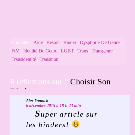
Étiquettes :
Aide
,
Besoin
,
Binder
,
Dysphorie De Genre
,
FtM
,
Identité De Genre
,
LGBT
,
Trans
,
Transgenre
,
Transidentité
,
Transition
6 réflexions sur “
Choisir Son
Binder.
”
Alex Yannick
6 décembre 2015 à 18 h 23 min
S
uper article sur
les binders!