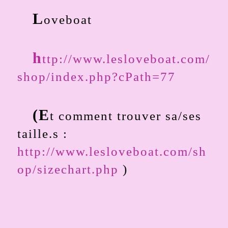
L
oveboat
h
ttp://www.lesloveboat.com/
shop/index.php?cPath=77
(E
t comment trouver sa/ses
taille.s :
http://www.lesloveboat.com/sh
op/sizechart.php
)