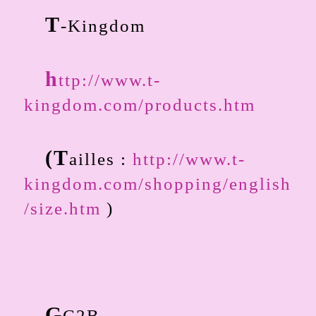
T
-Kingdom
h
ttp://www.t-
kingdom.com/products.htm
(T
ailles :
http://www.t-
kingdom.com/shopping/english
/size.htm
)
G
C2B