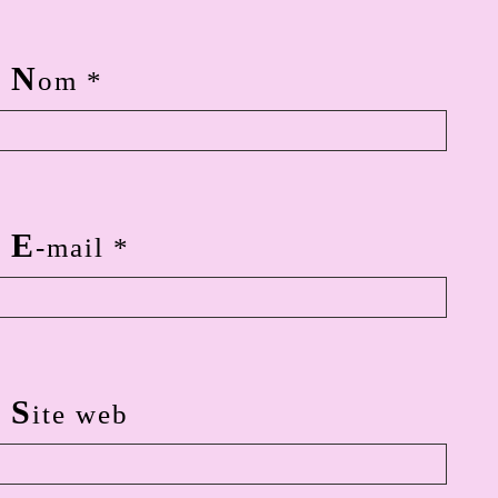
N
om
*
E
-mail
*
S
ite web