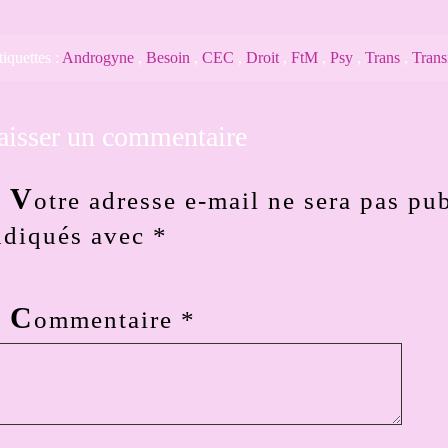
tiquettes :
Androgyne
,
Besoin
,
CEC
,
Droit
,
FtM
,
Psy
,
Trans
,
Trans
aisser un commentaire
V
otre adresse e-mail ne sera pas pub
ndiqués avec
*
C
ommentaire
*