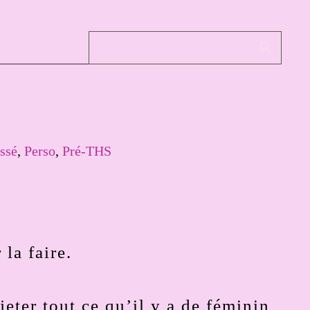
ssé
,
Perso
,
Pré-THS
 la faire.
ejeter tout ce qu’il y a de féminin