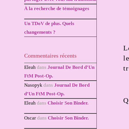
À la recherche de témoignages
Un TDoV de plus. Quels
changements ?
L
Commentaires récents
l
t
Eleah
dans
Journal De Bord d’Un
FtM Post-Op.
Nasopyk
dans
Journal De Bord
d’Un FtM Post-Op.
Q
Eleah
dans
Choisir Son Binder.
Oscar
dans
Choisir Son Binder.