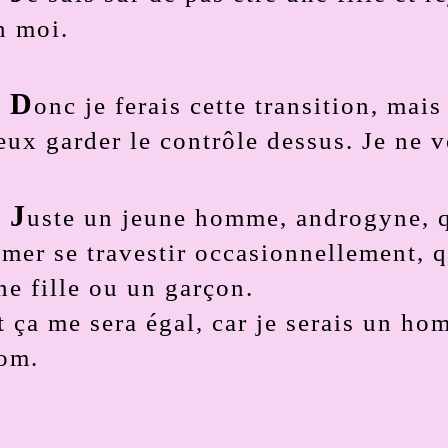
n moi.
D
onc je ferais cette transition, mais
eux garder le contrôle dessus. Je ne
J
uste un jeune homme, androgyne, q
imer se travestir occasionnellement, 
ne fille ou un garçon.
t ça me sera égal, car je serais un h
om.