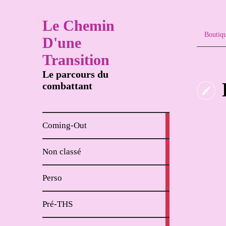
Le Chemin
Boutiq
D'une
Transition
Le parcours du
combattant
8
Coming-Out
articles
65
Non classé
articles
62
Perso
articles
18
Pré-THS
articles
4