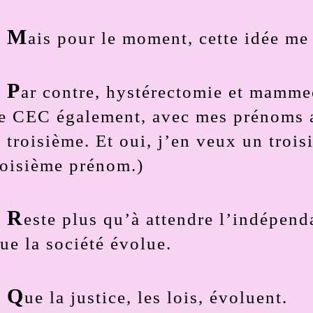
M
ais pour le moment, cette idée me
P
ar contre, hystérectomie et mammec
e CEC également, avec mes prénoms a
e troisième. Et oui, j’en veux un troi
roisième prénom.)
R
este plus qu’à attendre l’indépend
ue la société évolue.
Q
ue la justice, les lois, évoluent.