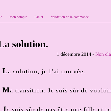
ue
Mon compte
Panier
Validation de la commande
La solution.
1 décembre 2014 -
Non cla
L
a solution, je l’ai trouvée.
M
a transition. Je suis sûr de vouloir
J
e suis sûr de pas être une fille et r