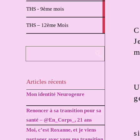
2
THS - 9ème mois
articles
1
THS – 12ème Mois
article
C
J
m
Articles récents
U
Mon identité Neurogenre
g
Renoncer à sa transition pour sa
santé – @En_Corps_, 21 ans
Moi, c’est Roxanne, et je viens
s
partager avec vous ma transition.