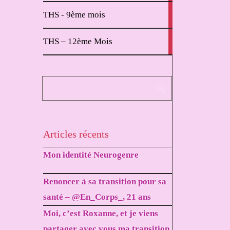
2
THS - 9ème mois
articles
1
THS – 12ème Mois
article
Articles récents
Mon identité Neurogenre
Renoncer à sa transition pour sa
santé – @En_Corps_, 21 ans
Moi, c’est Roxanne, et je viens
partager avec vous ma transition.