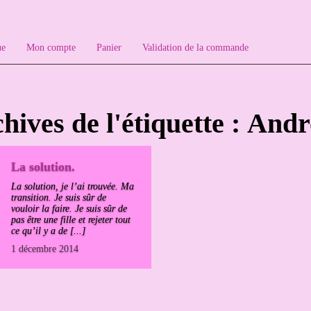
ue
Mon compte
Panier
Validation de la commande
hives de l'étiquette : And
La solution.
La solution, je l’ai trouvée. Ma
transition. Je suis sûr de
vouloir la faire. Je suis sûr de
pas être une fille et rejeter tout
ce qu’il y a de [...]
1 décembre 2014