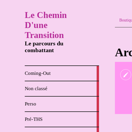
Le Chemin
Boutiq
D'une
Transition
Le parcours du
Arc
combattant
8
Coming-Out
articles
65
Non classé
articles
62
Perso
articles
18
Pré-THS
articles
4