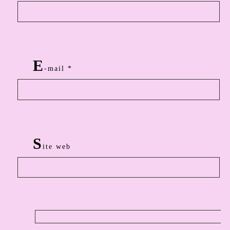
E
-mail
*
S
ite web