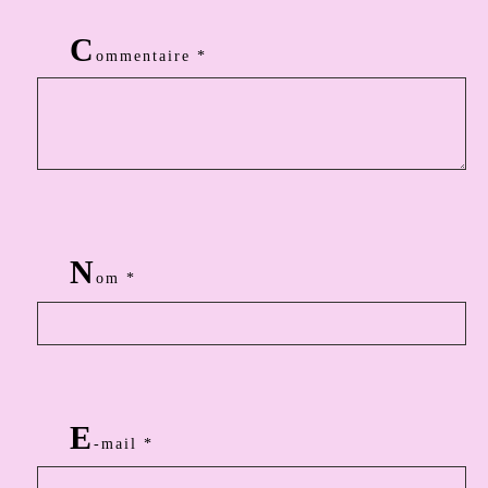
C
ommentaire
*
N
om
*
E
-mail
*