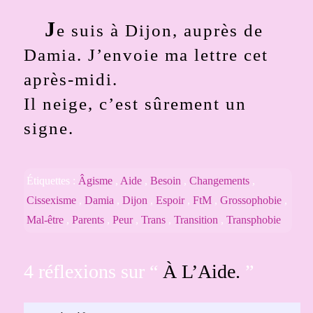
J
e suis à Dijon, auprès de
Damia. J’envoie ma lettre cet
après-midi.
Il neige, c’est sûrement un
signe.
Étiquettes :
Âgisme
,
Aide
,
Besoin
,
Changements
,
Cissexisme
,
Damia
,
Dijon
,
Espoir
,
FtM
,
Grossophobie
,
Mal-être
,
Parents
,
Peur
,
Trans
,
Transition
,
Transphobie
4 réflexions sur “
À L’Aide.
”