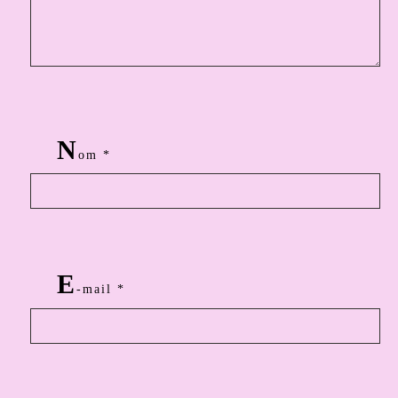
N
om
*
E
-mail
*