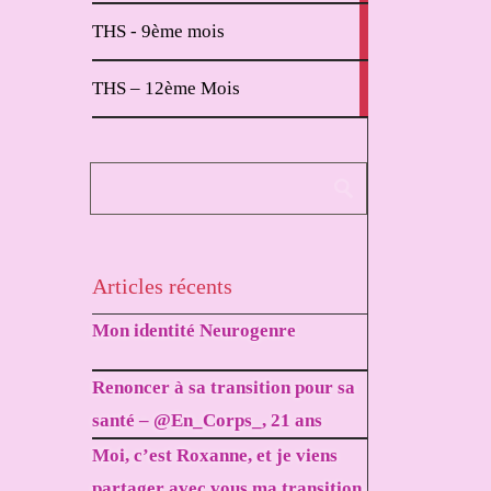
2
THS - 9ème mois
articles
1
THS – 12ème Mois
article
Articles récents
Mon identité Neurogenre
Renoncer à sa transition pour sa
santé – @En_Corps_, 21 ans
Moi, c’est Roxanne, et je viens
partager avec vous ma transition.