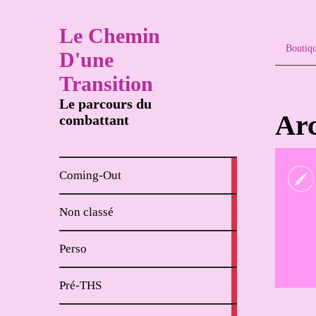
Le Chemin
Boutiq
D'une
Transition
Le parcours du
Arc
combattant
8
Coming-Out
articles
65
Non classé
articles
62
Perso
articles
18
Pré-THS
articles
4