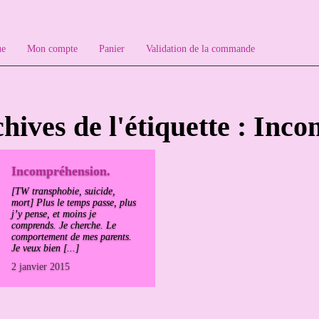
ue
Mon compte
Panier
Validation de la commande
hives de l'étiquette : Inc
Incompréhension.
[TW transphobie, suicide,
mort] Plus le temps passe, plus
j’y pense, et moins je
comprends. Je cherche. Le
comportement de mes parents.
Je veux bien [...]
2 janvier 2015