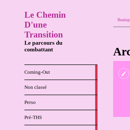
Le Chemin
Boutiq
D'une
Transition
Le parcours du
Arc
combattant
8
Coming-Out
articles
65
Non classé
articles
62
Perso
articles
18
Pré-THS
articles
4