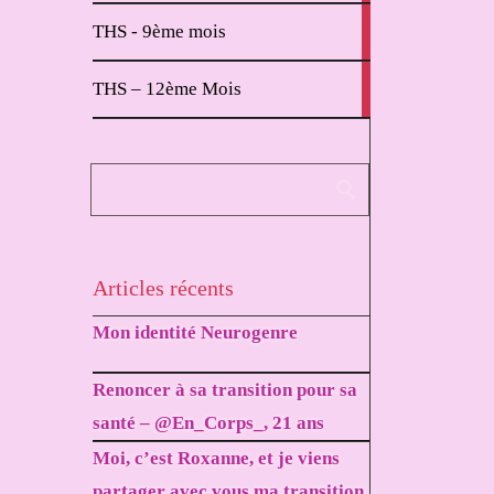
2
THS - 9ème mois
articles
1
THS – 12ème Mois
article
Articles récents
Mon identité Neurogenre
Renoncer à sa transition pour sa
santé – @En_Corps_, 21 ans
Moi, c’est Roxanne, et je viens
partager avec vous ma transition.