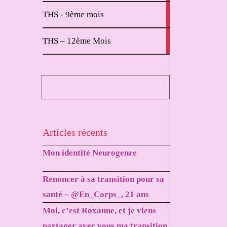
2
THS - 9ème mois
articles
1
THS – 12ème Mois
article
Articles récents
Mon identité Neurogenre
Renoncer à sa transition pour sa
santé – @En_Corps_, 21 ans
Moi, c’est Roxanne, et je viens
partager avec vous ma transition.