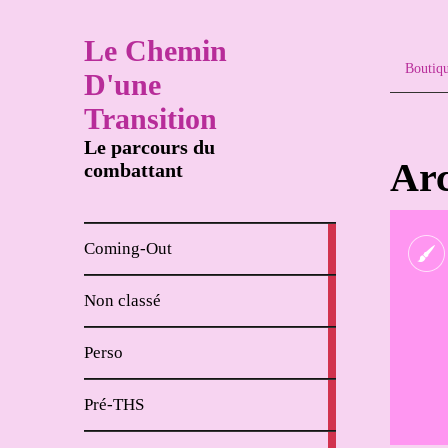
Le Chemin
Boutiq
D'une
Transition
Le parcours du
Arc
combattant
8
Coming-Out
articles
65
Non classé
articles
62
Perso
articles
18
Pré-THS
articles
4