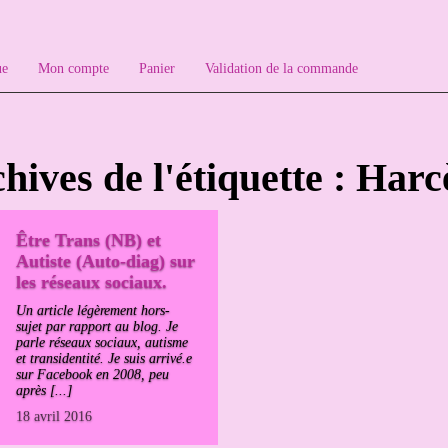
ue
Mon compte
Panier
Validation de la commande
hives de l'étiquette : Har
Être Trans (NB) et
Autiste (Auto-diag) sur
les réseaux sociaux.
Un article légèrement hors-
sujet par rapport au blog. Je
parle réseaux sociaux, autisme
et transidentité. Je suis arrivé.e
sur Facebook en 2008, peu
après [...]
18 avril 2016